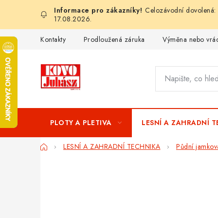
Přejít
Celozávodní dovolená: 
na
17.08.2026.
obsah
Kontakty
Prodloužená záruka
Výměna nebo vrác
PLOTY A PLETIVA
LESNÍ A ZAHRADNÍ 
Domů
LESNÍ A ZAHRADNÍ TECHNIKA
Půdní jamkov