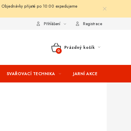
 Objednávky přijaté po 10:00 expedujeme
ní podmínky
Splátkový prodej
Tabulka velikostí oblečení STIH
Přihlášení
Registrace
Prázdný košík
NÁKUPNÍ
KOŠÍK
SVAŘOVACÍ TECHNIKA
JARNÍ AKCE
VÝPRODEJ