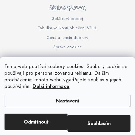
Záruka a reklamace
Obchodní podmínky
Splátkový prodej
Tabulka velikostí oblečení STIHL
Cena a termín dopravy
Správa cookies
Tento web používá soubory cookies. Soubory cookie se
Z
používají pro personalizovanou reklamu. Dalším
www.KOVOJUHASZ.cz
Výrobce STIHL
STIHL Timbersport
procházením tohoto webu vyjadřujete souhlas s jejich
á
používáním.
Další informace
p
a
Nastavení
t
í
Copyright 2026
iPloty.cz - PLETIVA A NÁŘADÍ
. Všechna práva vyhrazena.
Odmítnout
Souhlasím
Upravit nastavení cookies
Vytvořil Shoptet