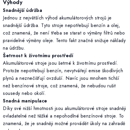
ZAKÁZKOVÁ KOVOVÝROBA
Výhody
Snadnější údržba
HODNOCENÍ OBCHODU
Jednou z největších výhod akumulátorových strojů je
snadnější údržba. Tyto stroje nepotřebují benzín a olej,
EGO POWER+
což znamená, že není třeba se starat o výměny filtrů nebo
pravidelné výměny oleje. Tento fakt značně snižuje náklady
AUTO-MOTO
na údržbu.
Šetrnost k životnímu prostředí
DÍLY PRO BRÁNY
Akumulátorové stroje jsou šetrné k životnímu prostředí.
Protože nepotřebují benzín, nevytvářejí emise škodlivých
PŮJČOVNA
plynů a neznečišťují ovzduší. Navíc jsou mnohem tichší
než benzínové stroje, což znamená, že nebudou rušit
Kontakty
Prodloužená záruka
Výměna nebo vrácení zboží
sousedy nebo okolí.
Snadná manipulace
Možnosti placení
Záruka a reklamace
Obchodní podmínky
Díky své nižší hmotnosti jsou akumulátorové stroje snadněji
Splátkový prodej
Tabulka velikostí oblečení STIHL
ovladatelné než těžké a nepohodlné benzínové stroje. To
Cena a termín dopravy
Správa cookies
Moje objednávka
znamená, že je snadněji možné provádět úkoly na zahradě