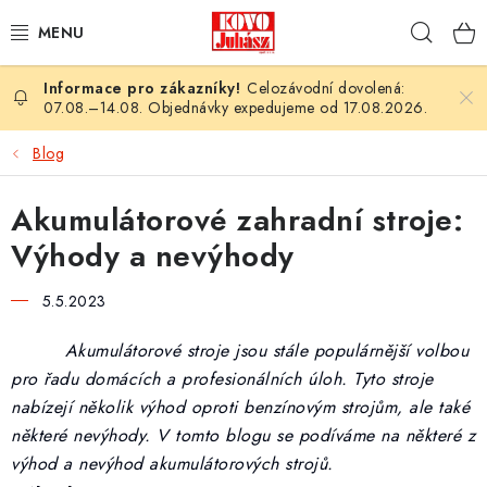
Přejít
Hleda
na
obsah
Celozávodní dovolená:
PLOTY A PLETIVA
07.08.–14.08. Objednávky expedujeme od 17.08.2026.
LESNÍ A ZAHRADNÍ TECHNIKA
Blog
NÁŘADÍ
Akumulátorové zahradní stroje:
Výhody a nevýhody
PLYNOVÉ SPOTŘEBIČE
5.5.2023
SVAŘOVACÍ TECHNIKA
Akumulátorové stroje jsou stále populárnější volbou
JARNÍ AKCE
pro řadu domácích a profesionálních úloh. Tyto stroje
nabízejí několik výhod oproti benzínovým strojům, ale také
VÝPRODEJ
některé nevýhody. V tomto blogu se podíváme na některé z
výhod a nevýhod akumulátorových strojů.