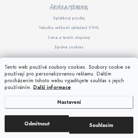
Záruka a reklamace
Obchodní podmínky
Splátkový prodej
Tabulka velikostí oblečení STIHL
Cena a termín dopravy
Správa cookies
Tento web používá soubory cookies. Soubory cookie se
Z
používají pro personalizovanou reklamu. Dalším
www.KOVOJUHASZ.cz
Výrobce STIHL
STIHL Timbersport
procházením tohoto webu vyjadřujete souhlas s jejich
á
používáním.
Další informace
p
a
Nastavení
t
í
Copyright 2026
iPloty.cz - PLETIVA A NÁŘADÍ
. Všechna práva vyhrazena.
Odmítnout
Souhlasím
Upravit nastavení cookies
Vytvořil Shoptet