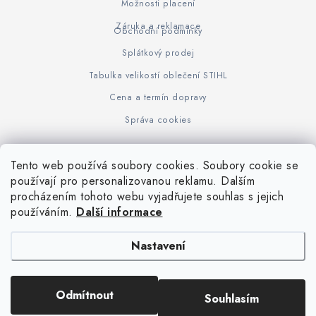
Možnosti placení
Záruka a reklamace
Obchodní podmínky
Splátkový prodej
Tabulka velikostí oblečení STIHL
Cena a termín dopravy
Správa cookies
Tento web používá soubory cookies. Soubory cookie se
Z
používají pro personalizovanou reklamu. Dalším
www.KOVOJUHASZ.cz
Výrobce STIHL
STIHL Timbersport
procházením tohoto webu vyjadřujete souhlas s jejich
á
používáním.
Další informace
p
a
Nastavení
t
í
Copyright 2026
iPloty.cz - PLETIVA A NÁŘADÍ
. Všechna práva vyhrazena.
Odmítnout
Souhlasím
Upravit nastavení cookies
Vytvořil Shoptet