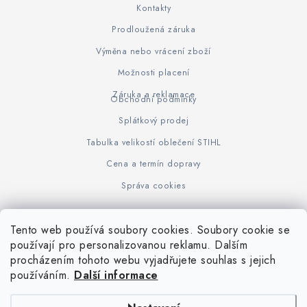
Kontakty
Prodloužená záruka
Výměna nebo vrácení zboží
Možnosti placení
Záruka a reklamace
Obchodní podmínky
Splátkový prodej
Tabulka velikostí oblečení STIHL
Cena a termín dopravy
Správa cookies
Tento web používá soubory cookies. Soubory cookie se
Z
používají pro personalizovanou reklamu. Dalším
www.KOVOJUHASZ.cz
Výrobce STIHL
STIHL Timbersport
procházením tohoto webu vyjadřujete souhlas s jejich
á
používáním.
Další informace
p
a