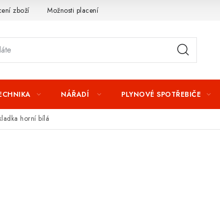
ení zboží
Možnosti placení
Záruka a reklamace
Obchod
TECHNIKA
NÁŘADÍ
PLYNOVÉ SPOTŘEBIČE
ladka horní bílá