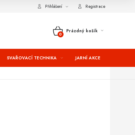
ní podmínky
Splátkový prodej
Tabulka velikostí oblečení STIH
Přihlášení
Registrace
Prázdný košík
NÁKUPNÍ
KOŠÍK
SVAŘOVACÍ TECHNIKA
JARNÍ AKCE
VÝPRODEJ