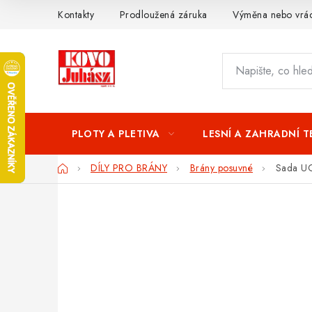
Přejít
Kontakty
Prodloužená záruka
Výměna nebo vrác
na
obsah
PLOTY A PLETIVA
LESNÍ A ZAHRADNÍ 
Domů
DÍLY PRO BRÁNY
Brány posuvné
Sada UO