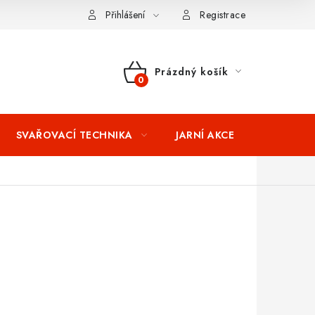
ní podmínky
Splátkový prodej
Tabulka velikostí oblečení STIH
Přihlášení
Registrace
Prázdný košík
NÁKUPNÍ
KOŠÍK
SVAŘOVACÍ TECHNIKA
JARNÍ AKCE
VÝPRODEJ