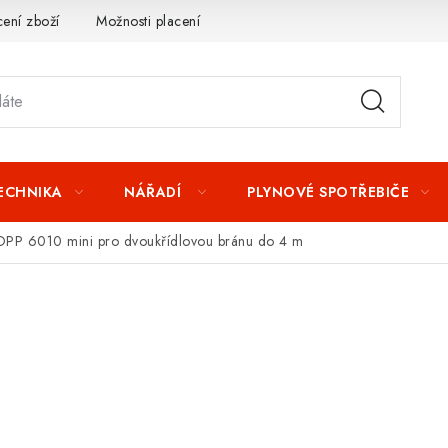
ení zboží
Možnosti placení
Záruka a reklamace
Obchod
TECHNIKA
NÁŘADÍ
PLYNOVÉ SPOTŘEBIČE
PP 6010 mini pro dvoukřídlovou bránu do 4 m