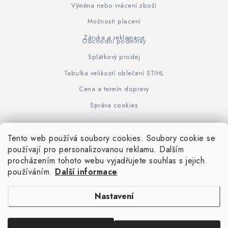
Výměna nebo vrácení zboží
Možnosti placení
Záruka a reklamace
Obchodní podmínky
Splátkový prodej
Tabulka velikostí oblečení STIHL
Cena a termín dopravy
Správa cookies
Tento web používá soubory cookies. Soubory cookie se
Z
používají pro personalizovanou reklamu. Dalším
www.KOVOJUHASZ.cz
Výrobce STIHL
STIHL Timbersport
procházením tohoto webu vyjadřujete souhlas s jejich
á
používáním.
Další informace
p
a
Nastavení
t
í
Copyright 2026
iPloty.cz - PLETIVA A NÁŘADÍ
. Všechna práva vyhrazena.