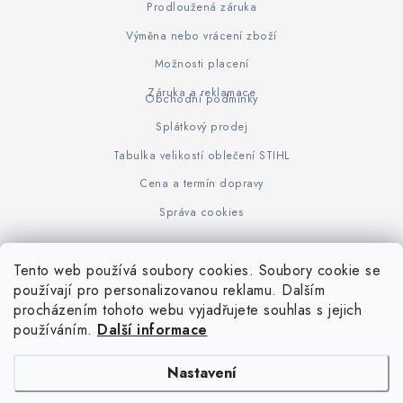
Prodloužená záruka
Výměna nebo vrácení zboží
Možnosti placení
Záruka a reklamace
Obchodní podmínky
Splátkový prodej
Tabulka velikostí oblečení STIHL
Cena a termín dopravy
Správa cookies
Tento web používá soubory cookies. Soubory cookie se
Z
používají pro personalizovanou reklamu. Dalším
www.KOVOJUHASZ.cz
Výrobce STIHL
STIHL Timbersport
procházením tohoto webu vyjadřujete souhlas s jejich
á
používáním.
Další informace
p
a
Nastavení
t