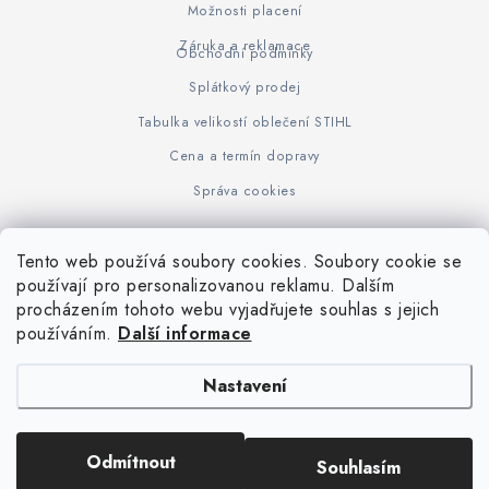
Možnosti placení
Záruka a reklamace
Obchodní podmínky
Splátkový prodej
Tabulka velikostí oblečení STIHL
Cena a termín dopravy
Správa cookies
Tento web používá soubory cookies. Soubory cookie se
Z
používají pro personalizovanou reklamu. Dalším
www.KOVOJUHASZ.cz
Výrobce STIHL
STIHL Timbersport
procházením tohoto webu vyjadřujete souhlas s jejich
á
používáním.
Další informace
p
a
Nastavení
t
í
Copyright 2026
iPloty.cz - PLETIVA A NÁŘADÍ
. Všechna práva vyhrazena.
Odmítnout
Souhlasím
Upravit nastavení cookies