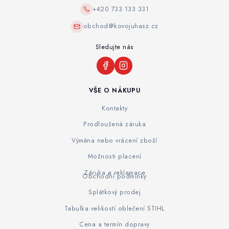
+420 733 133 331
obchod@kovojuhasz.cz
Sledujte nás
VŠE O NÁKUPU
Kontakty
Prodloužená záruka
Výměna nebo vrácení zboží
Možnosti placení
Záruka a reklamace
Obchodní podmínky
Splátkový prodej
Tabulka velikostí oblečení STIHL
Cena a termín dopravy