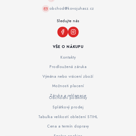
obchod@kovojuhasz.cz
Sledujte nás
VŠE O NÁKUPU
Kontakty
Prodloužená záruka
Výměna nebo vrácení zboží
Možnosti placení
Záruka a reklamace
Obchodní podmínky
Splátkový prodej
Tabulka velikostí oblečení STIHL
Cena a termín dopravy
Správa cookies