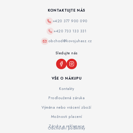
KONTAKTUJTE NÁS
+420 377 900 090
+420 733 133 331
obchod@kovojuhasz.cz
Sledujte nás
VŠE O NÁKUPU
Kontakty
Prodloužená záruka
Výměna nebo vrácení zboží
Možnosti placení
Záruka a reklamace
Obchodní podmínky