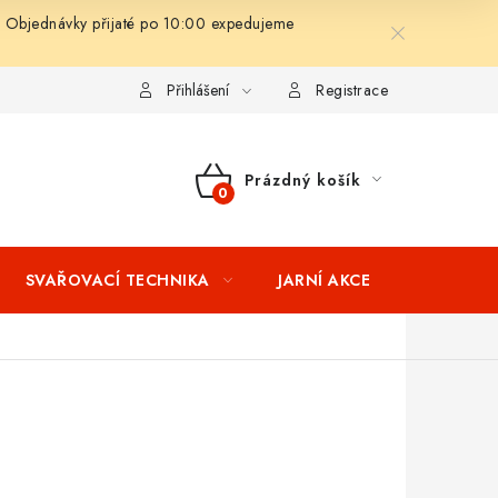
 Objednávky přijaté po 10:00 expedujeme
ní podmínky
Splátkový prodej
Tabulka velikostí oblečení STIH
Přihlášení
Registrace
Prázdný košík
NÁKUPNÍ
KOŠÍK
SVAŘOVACÍ TECHNIKA
JARNÍ AKCE
VÝPRODEJ