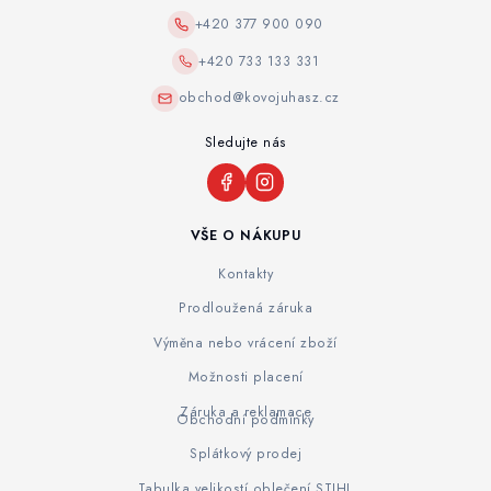
+420 377 900 090
+420 733 133 331
obchod@kovojuhasz.cz
Sledujte nás
VŠE O NÁKUPU
Kontakty
Prodloužená záruka
Výměna nebo vrácení zboží
Možnosti placení
Záruka a reklamace
Obchodní podmínky
Splátkový prodej
Tabulka velikostí oblečení STIHL