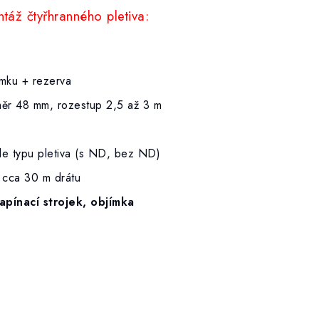
áž čtyřhranného pletiva:
mku + rezerva
ěr 48 mm, rozestup 2,5 až 3 m
le typu pletiva (s ND, bez ND)
 cca 30 m drátu
apínací strojek, objímka