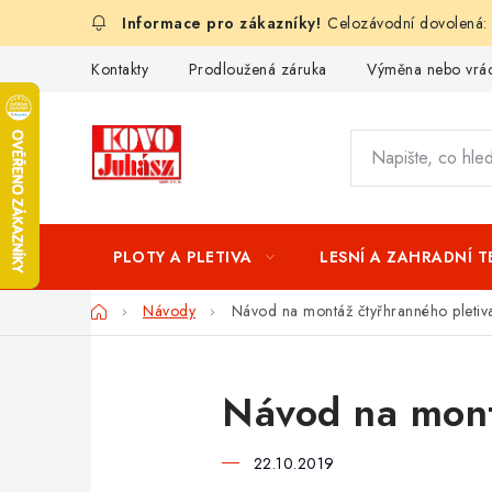
Přejít
Celozávodní dovolená:
na
obsah
Kontakty
Prodloužená záruka
Výměna nebo vrác
PLOTY A PLETIVA
LESNÍ A ZAHRADNÍ 
Domů
Návody
Návod na montáž čtyřhranného pletiv
Návod na mont
22.10.2019