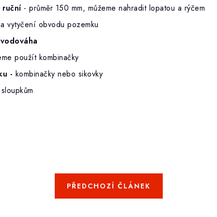
 ruční
- průměr 150 mm, můžeme nahradit lopatou a rýčem
na vytyčení obvodu pozemku
a vodováha
me použít kombinačky
ku -
kombinačky nebo sikovky
 sloupkům
PŘEDCHOZÍ ČLÁNEK