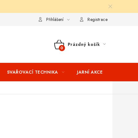
ní podmínky
Splátkový prodej
Tabulka velikostí oblečení STIH
Přihlášení
Registrace
Prázdný košík
NÁKUPNÍ
KOŠÍK
SVAŘOVACÍ TECHNIKA
JARNÍ AKCE
VÝPRODEJ