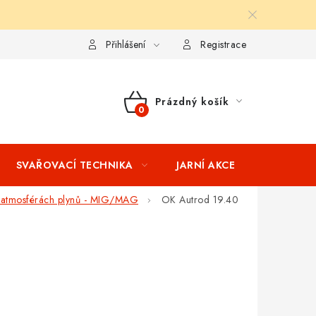
ní podmínky
Splátkový prodej
Tabulka velikostí oblečení STIH
Přihlášení
Registrace
Prázdný košík
NÁKUPNÍ
KOŠÍK
SVAŘOVACÍ TECHNIKA
JARNÍ AKCE
VÝPRODEJ
 atmosférách plynů - MIG/MAG
OK Autrod 19.40