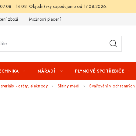
 07.08.–14.08. Objednávky expedujeme od 17.08.2026.
ení zboží
Možnosti placení
Záruka a reklamace
Obchod
TECHNIKA
NÁŘADÍ
PLYNOVÉ SPOTŘEBIČE
teriály - dráty, elektrody
Slitiny mědi
Svařování v ochranných