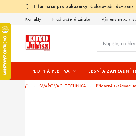
Přejít
Celozávodní dovolená:
na
obsah
Kontakty
Prodloužená záruka
Výměna nebo vrác
PLOTY A PLETIVA
LESNÍ A ZAHRADNÍ 
Domů
SVAŘOVACÍ TECHNIKA
Přídavné svařovací ma