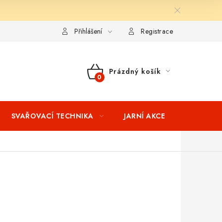
ní podmínky
Splátkový prodej
Tabulka velikostí oblečení STIH
Přihlášení
Registrace
Prázdný košík
NÁKUPNÍ
KOŠÍK
SVAŘOVACÍ TECHNIKA
JARNÍ AKCE
VÝPRODEJ