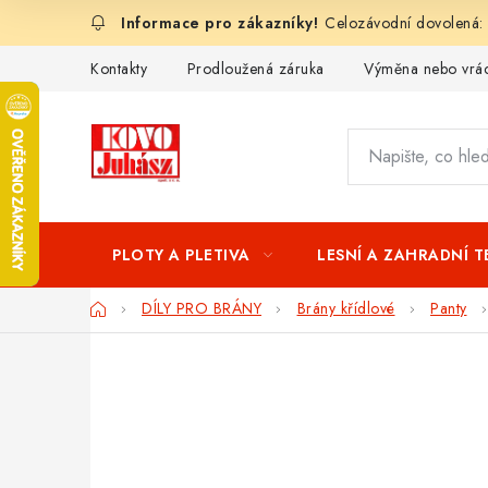
Přejít
Celozávodní dovolená:
na
obsah
Kontakty
Prodloužená záruka
Výměna nebo vrác
PLOTY A PLETIVA
LESNÍ A ZAHRADNÍ 
Domů
DÍLY PRO BRÁNY
Brány křídlové
Panty