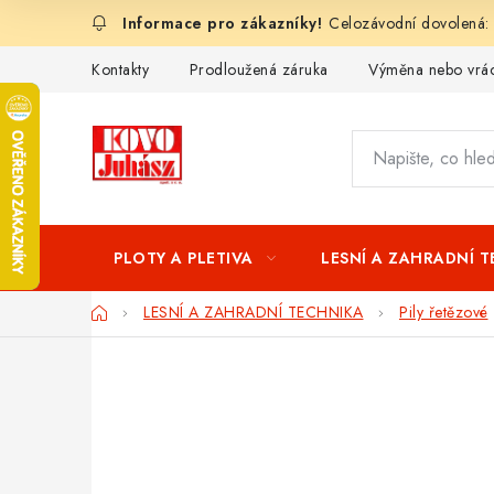
Přejít
Celozávodní dovolená:
na
obsah
Kontakty
Prodloužená záruka
Výměna nebo vrác
PLOTY A PLETIVA
LESNÍ A ZAHRADNÍ 
Domů
LESNÍ A ZAHRADNÍ TECHNIKA
Pily řetězové