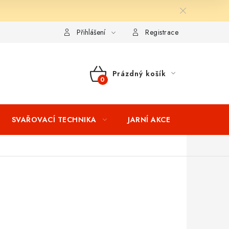
ní podmínky
Splátkový prodej
Tabulka velikostí oblečení STIH
Přihlášení
Registrace
Prázdný košík
NÁKUPNÍ
KOŠÍK
SVAŘOVACÍ TECHNIKA
JARNÍ AKCE
VÝPRODEJ