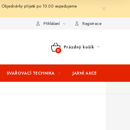
 Objednávky přijaté po 10:00 expedujeme
ní podmínky
Splátkový prodej
Tabulka velikostí oblečení STIH
Přihlášení
Registrace
Prázdný košík
NÁKUPNÍ
KOŠÍK
SVAŘOVACÍ TECHNIKA
JARNÍ AKCE
VÝPRODEJ