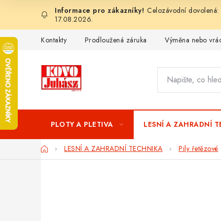
Přejít
Celozávodní dovolená: 
na
17.08.2026.
obsah
Kontakty
Prodloužená záruka
Výměna nebo vrác
PLOTY A PLETIVA
LESNÍ A ZAHRADNÍ 
Domů
LESNÍ A ZAHRADNÍ TECHNIKA
Pily řetězové