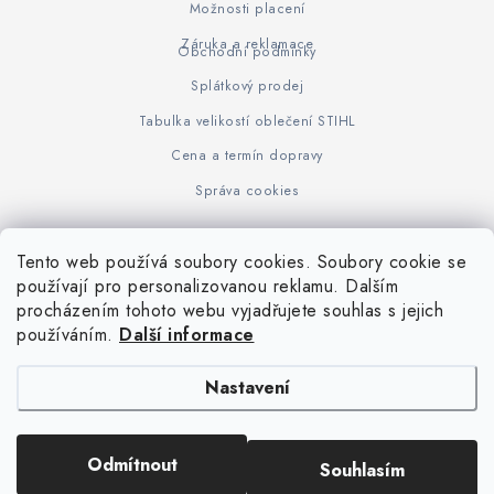
Možnosti placení
Záruka a reklamace
Obchodní podmínky
Splátkový prodej
Tabulka velikostí oblečení STIHL
Cena a termín dopravy
Správa cookies
Tento web používá soubory cookies. Soubory cookie se
Z
používají pro personalizovanou reklamu. Dalším
www.KOVOJUHASZ.cz
Výrobce STIHL
STIHL Timbersport
procházením tohoto webu vyjadřujete souhlas s jejich
á
používáním.
Další informace
p
a
Nastavení
t
í
Copyright 2026
iPloty.cz - PLETIVA A NÁŘADÍ
. Všechna práva vyhrazena.
Odmítnout
Souhlasím
Upravit nastavení cookies