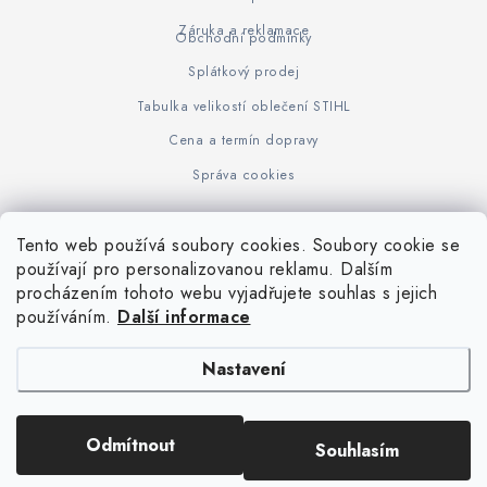
Záruka a reklamace
Obchodní podmínky
Splátkový prodej
Tabulka velikostí oblečení STIHL
Cena a termín dopravy
Správa cookies
Tento web používá soubory cookies. Soubory cookie se
Z
používají pro personalizovanou reklamu. Dalším
www.KOVOJUHASZ.cz
Výrobce STIHL
STIHL Timbersport
procházením tohoto webu vyjadřujete souhlas s jejich
á
používáním.
Další informace
p
a
Nastavení
t
í
Copyright 2026
iPloty.cz - PLETIVA A NÁŘADÍ
. Všechna práva vyhrazena.
Odmítnout
Souhlasím
Upravit nastavení cookies
Vytvořil Shoptet