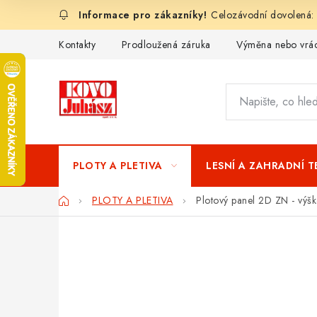
Přejít
Celozávodní dovolená:
na
obsah
Kontakty
Prodloužená záruka
Výměna nebo vrác
PLOTY A PLETIVA
LESNÍ A ZAHRADNÍ 
Domů
PLOTY A PLETIVA
Plotový panel 2D ZN - vý