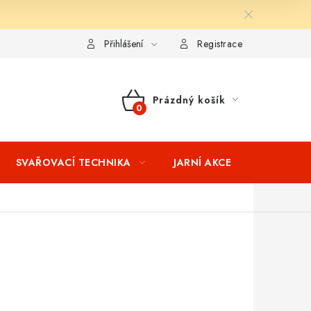
ní podmínky
Splátkový prodej
Tabulka velikostí oblečení STIH
Přihlášení
Registrace
Prázdný košík
NÁKUPNÍ
KOŠÍK
SVAŘOVACÍ TECHNIKA
JARNÍ AKCE
VÝPRODEJ