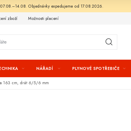
 07.08.–14.08. Objednávky expedujeme od 17.08.2026.
ení zboží
Možnosti placení
Záruka a reklamace
Obchod
TECHNIKA
NÁŘADÍ
PLYNOVÉ SPOTŘEBIČE
ška 163 cm, drát 6/5/6 mm