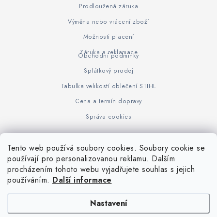
Prodloužená záruka
Výměna nebo vrácení zboží
Možnosti placení
Záruka a reklamace
Obchodní podmínky
Splátkový prodej
Tabulka velikostí oblečení STIHL
Cena a termín dopravy
Správa cookies
Tento web používá soubory cookies. Soubory cookie se
Z
používají pro personalizovanou reklamu. Dalším
www.KOVOJUHASZ.cz
Výrobce STIHL
STIHL Timbersport
procházením tohoto webu vyjadřujete souhlas s jejich
á
používáním.
Další informace
p
a
Nastavení
t