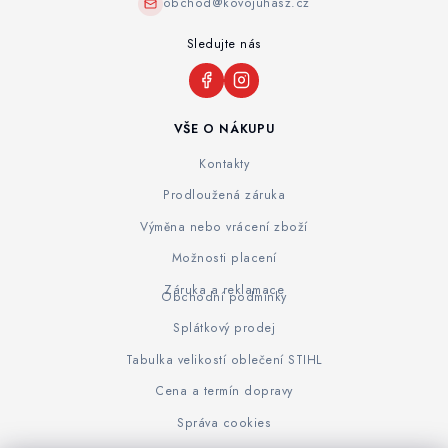
obchod@kovojuhasz.cz
Sledujte nás
VŠE O NÁKUPU
Kontakty
Prodloužená záruka
Výměna nebo vrácení zboží
Možnosti placení
Záruka a reklamace
Obchodní podmínky
Splátkový prodej
Tabulka velikostí oblečení STIHL
Cena a termín dopravy
Správa cookies