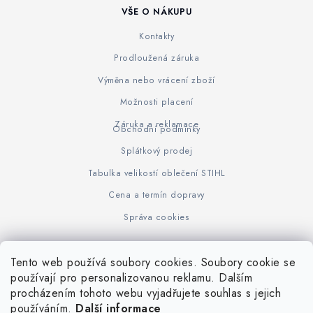
VŠE O NÁKUPU
Kontakty
Prodloužená záruka
Výměna nebo vrácení zboží
Možnosti placení
Záruka a reklamace
Obchodní podmínky
Splátkový prodej
Tabulka velikostí oblečení STIHL
Cena a termín dopravy
Správa cookies
Tento web používá soubory cookies. Soubory cookie se
Z
používají pro personalizovanou reklamu. Dalším
www.KOVOJUHASZ.cz
Výrobce STIHL
STIHL Timbersport
procházením tohoto webu vyjadřujete souhlas s jejich
á
používáním.
Další informace