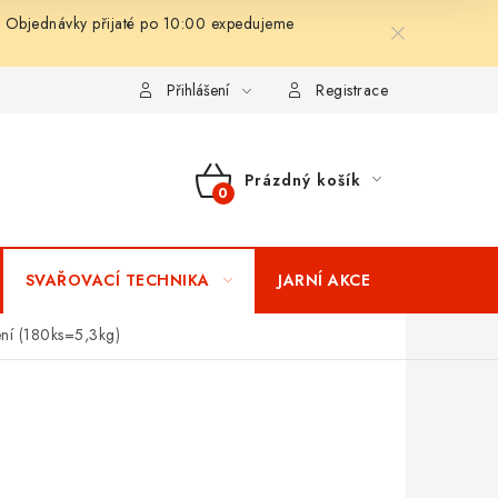
 Objednávky přijaté po 10:00 expedujeme
ní podmínky
Splátkový prodej
Tabulka velikostí oblečení STIH
Přihlášení
Registrace
Prázdný košík
NÁKUPNÍ
KOŠÍK
SVAŘOVACÍ TECHNIKA
JARNÍ AKCE
VÝPRODEJ
ení (180ks=5,3kg)