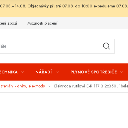
07.08.–14.08. Objednávky přijaté 07.08. do 10:00 expedujeme 07.08.
ení zboží
Možnosti placení
Záruka a reklamace
Obchod
TECHNIKA
NÁŘADÍ
PLYNOVÉ SPOTŘEBIČE
teriály - dráty, elektrody
Elektroda rutilová E-R 117 3,2x350, 1bal