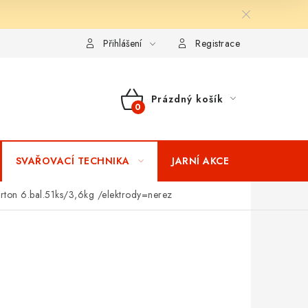
ní podmínky
Splátkový prodej
Tabulka velikostí oblečení STIH
Přihlášení
Registrace
Prázdný košík
NÁKUPNÍ
KOŠÍK
SVAŘOVACÍ TECHNIKA
JARNÍ AKCE
VÝPRODEJ
ton 6.bal.51ks/3,6kg /elektrody=nerez