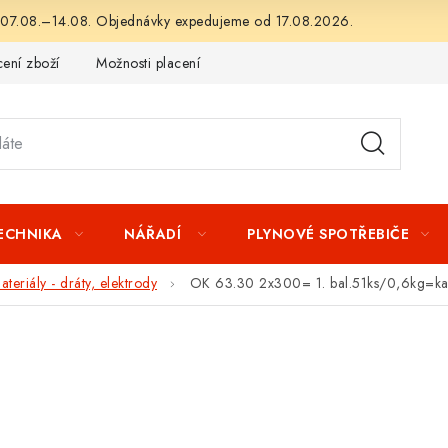
 07.08.–14.08. Objednávky expedujeme od 17.08.2026.
ení zboží
Možnosti placení
Záruka a reklamace
Obchod
TECHNIKA
NÁŘADÍ
PLYNOVÉ SPOTŘEBIČE
teriály - dráty, elektrody
OK 63.30 2x300= 1. bal.51ks/0,6kg=kar