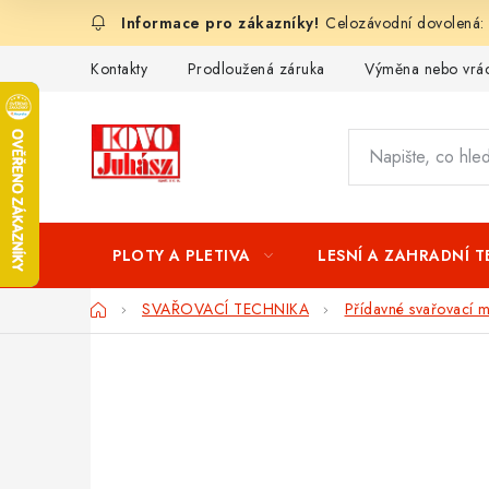
Přejít
Celozávodní dovolená:
na
obsah
Kontakty
Prodloužená záruka
Výměna nebo vrác
PLOTY A PLETIVA
LESNÍ A ZAHRADNÍ 
Domů
SVAŘOVACÍ TECHNIKA
Přídavné svařovací ma