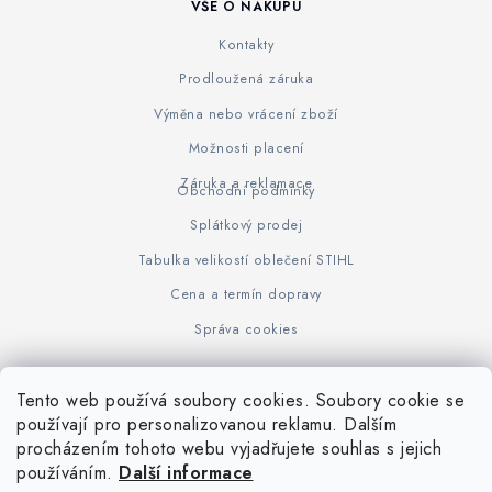
VŠE O NÁKUPU
Kontakty
Prodloužená záruka
Výměna nebo vrácení zboží
Možnosti placení
Záruka a reklamace
Obchodní podmínky
Splátkový prodej
Tabulka velikostí oblečení STIHL
Cena a termín dopravy
Správa cookies
Tento web používá soubory cookies. Soubory cookie se
Z
používají pro personalizovanou reklamu. Dalším
www.KOVOJUHASZ.cz
Výrobce STIHL
STIHL Timbersport
procházením tohoto webu vyjadřujete souhlas s jejich
á
používáním.
Další informace
p