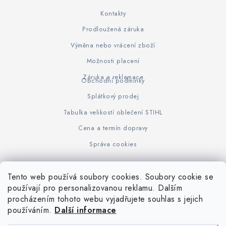
Kontakty
Prodloužená záruka
Výměna nebo vrácení zboží
Možnosti placení
Záruka a reklamace
Obchodní podmínky
Splátkový prodej
Tabulka velikostí oblečení STIHL
Cena a termín dopravy
Správa cookies
Tento web používá soubory cookies. Soubory cookie se
Z
používají pro personalizovanou reklamu. Dalším
www.KOVOJUHASZ.cz
Výrobce STIHL
STIHL Timbersport
procházením tohoto webu vyjadřujete souhlas s jejich
á
používáním.
Další informace
p