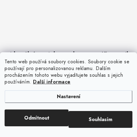
Aktuální novinky a akce na váš e-mail
Tento web používá soubory cookies. Soubory cookie se
používají pro personalizovanou reklamu. Dalším
procházením tohoto webu vyjadřujete souhlas s jejich
E-mail
PŘIHLÁSIT SE
používáním.
Další informace
Vložením e-mailu souhlasíte s
podmínkami ochrany osobních údajů
.
Nastavení
Odmítnout
Souhlasím