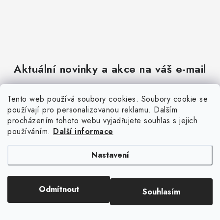
Aktuální novinky a akce na váš e-mail
Tento web používá soubory cookies. Soubory cookie se
E-mail
PŘIHLÁSIT SE
používají pro personalizovanou reklamu. Dalším
procházením tohoto webu vyjadřujete souhlas s jejich
používáním.
Další informace
Vložením e-mailu souhlasíte s
podmínkami ochrany osobních údajů
.
Nastavení
Odmítnout
Souhlasím
Pomůžeme vám s výběrem