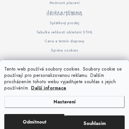
Možnosti placení
Záruka a reklamace
Obchodní podmínky
Splátkový prodej
Tabulka velikostí oblečení STIHL
Cena a termín dopravy
Správa cookies
Tento web používá soubory cookies. Soubory cookie se
Z
používají pro personalizovanou reklamu. Dalším
www.KOVOJUHASZ.cz
Výrobce STIHL
STIHL Timbersport
procházením tohoto webu vyjadřujete souhlas s jejich
á
používáním.
Další informace
p
a
Nastavení
t
í
Copyright 2026
iPloty.cz - PLETIVA A NÁŘADÍ
. Všechna práva vyhrazena.
Odmítnout
Souhlasím
Upravit nastavení cookies