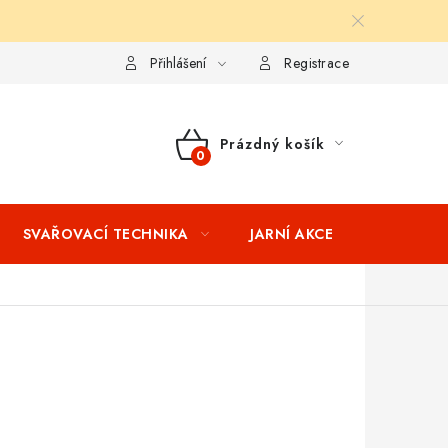
ní podmínky
Splátkový prodej
Tabulka velikostí oblečení STIH
Přihlášení
Registrace
Prázdný košík
NÁKUPNÍ
KOŠÍK
SVAŘOVACÍ TECHNIKA
JARNÍ AKCE
VÝPRODEJ