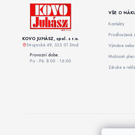
VŠE O NÁK
Kontakty
Prodloužená 
KOVO JUHÁSZ, spol. s r.o.
Strojnická 49, 333 01 Stod
Výměna nebo 
Provozní doba:
Možnosti plac
Po - Pá: 8:00 - 16:00
Záruka a rek
Z
á