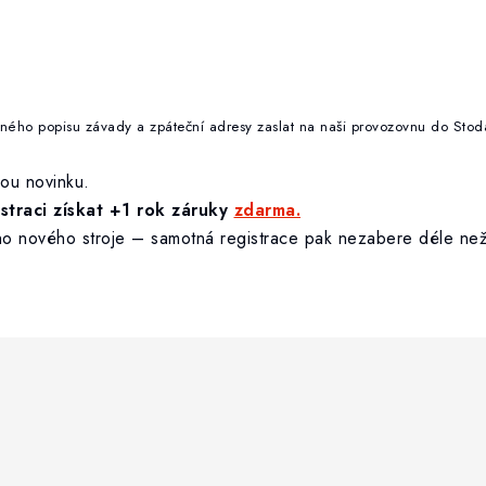
 stručného popisu závady a zpáteční adresy zaslat na naši provozovnu d
kou novinku.
traci získat +1 rok záruky
zdarma.
šeho nového stroje – samotná registrace pak nezabere déle než