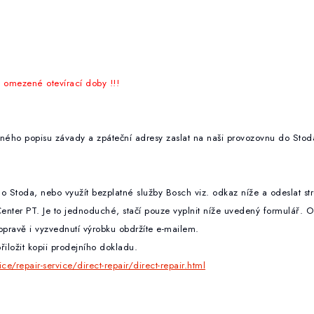
mezené otevírací doby !!!
tručného popisu závady a zpáteční adresy zaslat na naši provozovnu do Stod
do Stoda, nebo využít bezplatné služby Bosch
viz. odkaz níže a odeslat st
nter PT. Je to jednoduché, stačí pouze vyplnit níže uvedený formulář. 
opravě i vyzvednutí výrobku obdržíte e-mailem.
iložit kopii prodejního dokladu.
e/repair-service/direct-repair/direct-repair.html