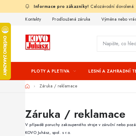
Přejít
Celozávodní dovolená:
na
obsah
Kontakty
Prodloužená záruka
Výměna nebo vrác
PLOTY A PLETIVA
LESNÍ A ZAHRADNÍ 
Domů
Záruka / reklamace
Záruka / reklamace
V případě poruchy zakoupeného stroje v záruční nebo pozá
KOVO Juhász, spol. s r.o.