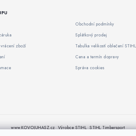
UPU
Obchodní podmínky
záruka
Splátkový prodej
vrácení zboží
Tabulka velikostí oblečení STIHL
ení
Cena a termín dopravy
lamace
Správa cookies
www.KOVOJUHASZ.cz
Výrobce STIHL
STIHL Timbersport