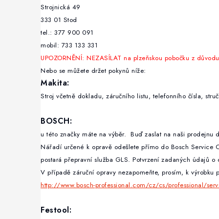
Strojnická 49
333 01 Stod
tel.: 377 900 091
mobil: 733 133 331
UPOZORNĚNÍ: NEZASÍLAT na plzeňskou pobočku z důvodu o
Nebo se můžete držet pokynů níže:
Makita
:
Stroj včetně dokladu, záručního listu, telefonního čísla, s
BOSCH:
u této značky máte na výběr. Buď zaslat na naši prodejnu 
Nářadí určené k opravě odešlete přímo do Bosch Service Ce
postará přepravní služba GLS. Potvrzení zadaných údajů o 
V případě záruční opravy nezapomeňte, prosím, k výrobku př
http://www.bosch-professional.com/cz/cs/professional/servic
Festool: