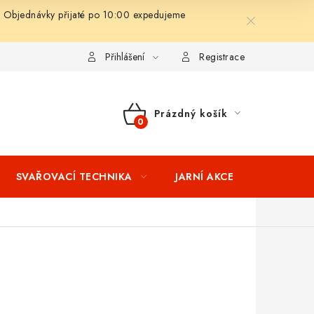
 Objednávky přijaté po 10:00 expedujeme
ní podmínky
Splátkový prodej
Tabulka velikostí oblečení STIH
Přihlášení
Registrace
Prázdný košík
NÁKUPNÍ
KOŠÍK
SVAŘOVACÍ TECHNIKA
JARNÍ AKCE
VÝPRODEJ