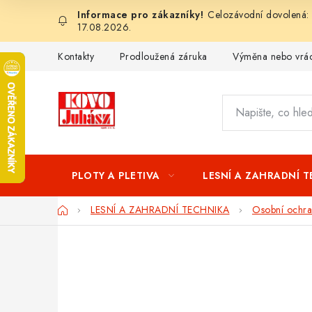
Přejít
Celozávodní dovolená: 
na
17.08.2026.
obsah
Kontakty
Prodloužená záruka
Výměna nebo vrác
PLOTY A PLETIVA
LESNÍ A ZAHRADNÍ 
Domů
LESNÍ A ZAHRADNÍ TECHNIKA
Osobní ochra