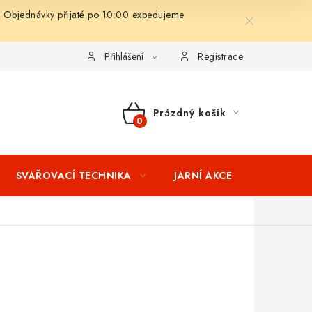
 Objednávky přijaté po 10:00 expedujeme
ní podmínky
Splátkový prodej
Tabulka velikostí oblečení STIH
Přihlášení
Registrace
Prázdný košík
NÁKUPNÍ
KOŠÍK
SVAŘOVACÍ TECHNIKA
JARNÍ AKCE
VÝPRODEJ