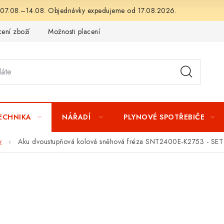
 07.08.–14.08. Objednávky expedujeme od 17.08.2026.
ení zboží
Možnosti placení
Záruka a reklamace
Obchod
TECHNIKA
NÁŘADÍ
PLYNOVÉ SPOTŘEBIČE
y
Aku dvoustupňová kolová sněhová fréza SNT2400E-K2753 - SE