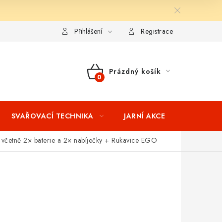
ní podmínky
Splátkový prodej
Tabulka velikostí oblečení STIH
Přihlášení
Registrace
Prázdný košík
NÁKUPNÍ
KOŠÍK
SVAŘOVACÍ TECHNIKA
JARNÍ AKCE
VÝPRODEJ
T
včetně 2× baterie a 2× nabíječky + Rukavice EGO