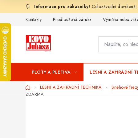
Přejít
Celozávodní dovolená:
na
obsah
Kontakty
Prodloužená záruka
Výměna nebo vrác
PLOTY A PLETIVA
LESNÍ A ZAHRADNÍ 
Domů
LESNÍ A ZAHRADNÍ TECHNIKA
Sněhové fréz
ZDARMA