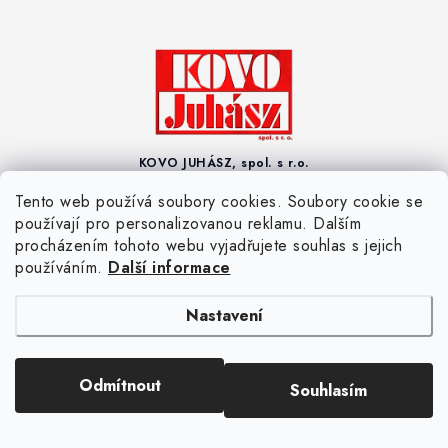
KOVO JUHÁSZ, spol. s r.o.
Strojnická 49, 333 01 Stod
Tento web používá soubory cookies. Soubory cookie se
Provozní doba:
používají pro personalizovanou reklamu. Dalším
Po - Pá: 8:00 - 16:00
procházením tohoto webu vyjadřujete souhlas s jejich
používáním.
Další informace
KONTAKTUJTE NÁS
+420 377 900 090
Nastavení
+420 733 133 331
obchod@kovojuhasz.cz
Odmítnout
Souhlasím
Sledujte nás