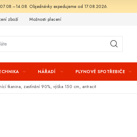
 07.08.–14.08. Objednávky expedujeme od 17.08.2026.
ení zboží
Možnosti placení
Záruka a reklamace
Obchod
TECHNIKA
NÁŘADÍ
PLYNOVÉ SPOTŘEBIČE
ínící tkanina, zastínění 90%, výška 150 cm, antracit