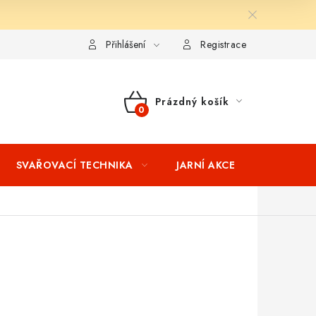
ní podmínky
Splátkový prodej
Tabulka velikostí oblečení STIH
Přihlášení
Registrace
Prázdný košík
NÁKUPNÍ
KOŠÍK
SVAŘOVACÍ TECHNIKA
JARNÍ AKCE
VÝPRODEJ