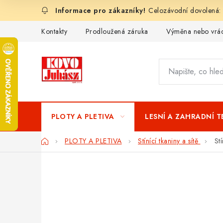
Přejít
Celozávodní dovolená:
na
obsah
Kontakty
Prodloužená záruka
Výměna nebo vrác
PLOTY A PLETIVA
LESNÍ A ZAHRADNÍ 
Domů
PLOTY A PLETIVA
Stínící tkaniny a sítě
St