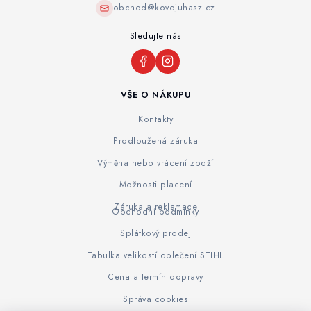
obchod@kovojuhasz.cz
Sledujte nás
VŠE O NÁKUPU
Kontakty
Prodloužená záruka
Výměna nebo vrácení zboží
Možnosti placení
Záruka a reklamace
Obchodní podmínky
Splátkový prodej
Tabulka velikostí oblečení STIHL
Cena a termín dopravy
Správa cookies