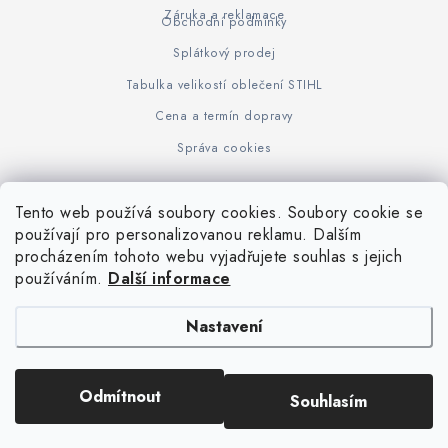
Záruka a reklamace
Obchodní podmínky
Splátkový prodej
Tabulka velikostí oblečení STIHL
Cena a termín dopravy
Správa cookies
Tento web používá soubory cookies. Soubory cookie se
Z
používají pro personalizovanou reklamu. Dalším
www.KOVOJUHASZ.cz
Výrobce STIHL
STIHL Timbersport
procházením tohoto webu vyjadřujete souhlas s jejich
á
používáním.
Další informace
p
a
Nastavení
t
í
Copyright 2026
iPloty.cz - PLETIVA A NÁŘADÍ
. Všechna práva vyhrazena.
Odmítnout
Souhlasím
Upravit nastavení cookies
Vytvořil Shoptet