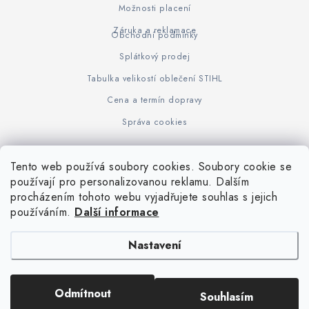
Možnosti placení
Záruka a reklamace
Obchodní podmínky
Splátkový prodej
Tabulka velikostí oblečení STIHL
Cena a termín dopravy
Správa cookies
Tento web používá soubory cookies. Soubory cookie se
Z
používají pro personalizovanou reklamu. Dalším
www.KOVOJUHASZ.cz
Výrobce STIHL
STIHL Timbersport
procházením tohoto webu vyjadřujete souhlas s jejich
á
používáním.
Další informace
p
a
Nastavení
t
í
Copyright 2026
iPloty.cz - PLETIVA A NÁŘADÍ
. Všechna práva vyhrazena.
Odmítnout
Souhlasím
Upravit nastavení cookies