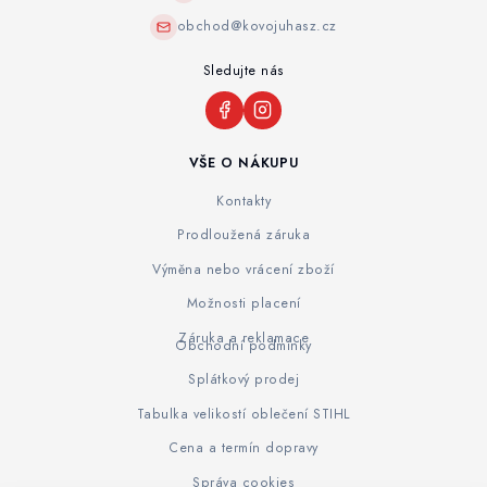
obchod@kovojuhasz.cz
Sledujte nás
VŠE O NÁKUPU
Kontakty
Prodloužená záruka
Výměna nebo vrácení zboží
Možnosti placení
Záruka a reklamace
Obchodní podmínky
Splátkový prodej
Tabulka velikostí oblečení STIHL
Cena a termín dopravy
Správa cookies