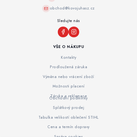
obchod@kovojuhasz.cz
Sledujte nás
VŠE O NÁKUPU
Kontakty
Prodloužená záruka
Výměna nebo vrácení zboží
Možnosti placení
Záruka a reklamace
Obchodní podmínky
Splátkový prodej
Tabulka velikostí oblečení STIHL
Cena a termín dopravy
Správa cookies