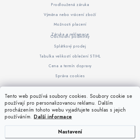
Prodloužená záruka
Výměna nebo vrácení zboží
Možnosti placení
Záruka a reklamace
Obchodní podmínky
Splátkový prodej
Tabulka velikostí oblečení STIHL
Cena a termín dopravy
Správa cookies
Tento web používá soubory cookies. Soubory cookie se
Z
používají pro personalizovanou reklamu. Dalším
www.KOVOJUHASZ.cz
Výrobce STIHL
STIHL Timbersport
procházením tohoto webu vyjadřujete souhlas s jejich
á
používáním.
Další informace
p
a
Nastavení
t