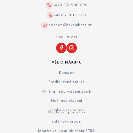
+420 377 900 090
+420 733 133 331
obchod@kovojuhasz.cz
Sledujte nás
VŠE O NÁKUPU
Kontakty
Prodloužená záruka
Výměna nebo vrácení zboží
Možnosti placení
Záruka a reklamace
Obchodní podmínky
Splátkový prodej
Tabulka velikostí oblečení STIHL