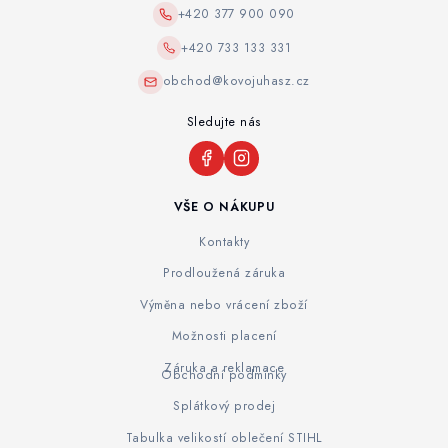
+420 377 900 090
+420 733 133 331
obchod@kovojuhasz.cz
Sledujte nás
VŠE O NÁKUPU
Kontakty
Prodloužená záruka
Výměna nebo vrácení zboží
Možnosti placení
Záruka a reklamace
Obchodní podmínky
Splátkový prodej
Tabulka velikostí oblečení STIHL