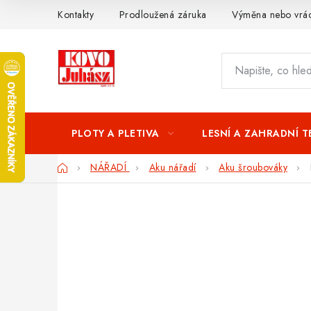
Přejít
Kontakty
Prodloužená záruka
Výměna nebo vrác
na
obsah
PLOTY A PLETIVA
LESNÍ A ZAHRADNÍ 
Domů
NÁŘADÍ
Aku nářadí
Aku šroubováky