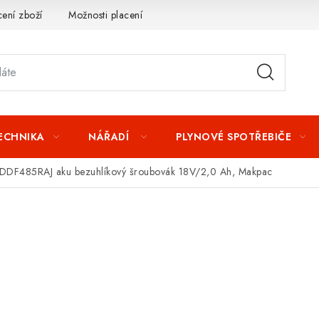
ení zboží
Možnosti placení
Záruka a reklamace
Obchod
TECHNIKA
NÁŘADÍ
PLYNOVÉ SPOTŘEBIČE
DDF485RAJ aku bezuhlíkový šroubovák 18V/2,0 Ah, Makpac