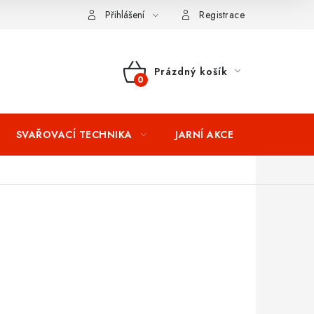
ní podmínky
Splátkový prodej
Tabulka velikostí oblečení STIH
Přihlášení
Registrace
Prázdný košík
NÁKUPNÍ
KOŠÍK
SVAŘOVACÍ TECHNIKA
JARNÍ AKCE
VÝPRODEJ