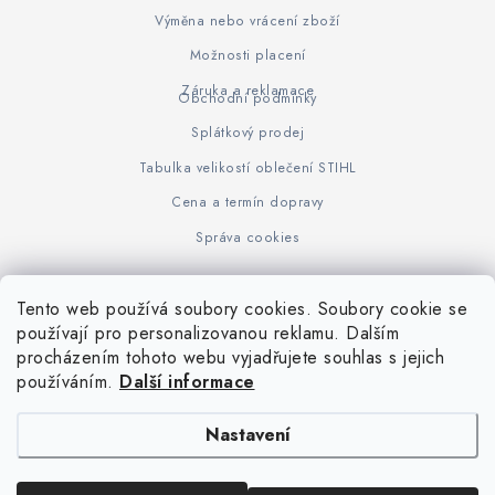
Výměna nebo vrácení zboží
Možnosti placení
Záruka a reklamace
Obchodní podmínky
Splátkový prodej
Tabulka velikostí oblečení STIHL
Cena a termín dopravy
Správa cookies
Tento web používá soubory cookies. Soubory cookie se
Z
používají pro personalizovanou reklamu. Dalším
www.KOVOJUHASZ.cz
Výrobce STIHL
STIHL Timbersport
procházením tohoto webu vyjadřujete souhlas s jejich
á
používáním.
Další informace
p
a
Nastavení
t
í
Copyright 2026
iPloty.cz - PLETIVA A NÁŘADÍ
. Všechna práva vyhrazena.