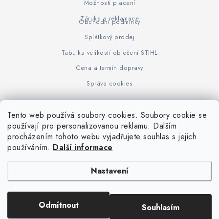
Možnosti placení
Záruka a reklamace
Obchodní podmínky
Splátkový prodej
Tabulka velikostí oblečení STIHL
Cena a termín dopravy
Správa cookies
Tento web používá soubory cookies. Soubory cookie se
Z
používají pro personalizovanou reklamu. Dalším
www.KOVOJUHASZ.cz
Výrobce STIHL
STIHL Timbersport
procházením tohoto webu vyjadřujete souhlas s jejich
á
používáním.
Další informace
p
a
Nastavení
t
í
Copyright 2026
iPloty.cz - PLETIVA A NÁŘADÍ
. Všechna práva vyhrazena.
Odmítnout
Souhlasím
Upravit nastavení cookies
Vytvořil Shoptet